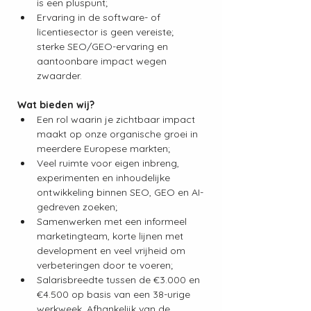
is een pluspunt;
Ervaring in de software- of 
licentiesector is geen vereiste; 
sterke SEO/GEO-ervaring en 
aantoonbare impact wegen 
zwaarder.
Wat bieden wij?
Een rol waarin je zichtbaar impact 
maakt op onze organische groei in 
meerdere Europese markten;
Veel ruimte voor eigen inbreng, 
experimenten en inhoudelijke 
ontwikkeling binnen SEO, GEO en AI-
gedreven zoeken;
Samenwerken met een informeel 
marketingteam, korte lijnen met 
development en veel vrijheid om 
verbeteringen door te voeren;
Salarisbreedte tussen de €3.000 en 
€4.500 op basis van een 38-urige 
werkweek. Afhankelijk van de 