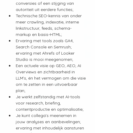
conversies of een stijging van 
autoriteit uit eerdere functies;
Technische SEO-kennis van onder 
meer crawling, indexatie, interne 
linkstructuur, feeds, schema-
markup en basis-HTML;
Ervaring met tools zoals GA4, 
Search Console en Semrush; 
ervaring met Ahrefs of Looker 
Studio is mooi meegenomen;
Een actuele visie op GEO, AEO, AI 
Overviews en zichtbaarheid in 
LLM’s, én het vermogen om die visie 
om te zetten in een uitvoerbaar 
plan;
Je werkt zelfstandig met AI-tools 
voor research, briefing, 
contentproductie en optimalisatie;
Je kunt collega’s meenemen in 
jouw analyses en aanbevelingen; 
ervaring met inhoudelijk aansturen 